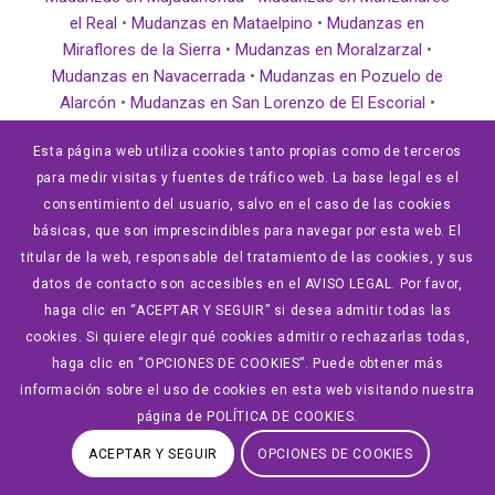
el Real
•
Mudanzas en Mataelpino
•
Mudanzas en
Miraflores de la Sierra
•
Mudanzas en Moralzarzal
•
Mudanzas en Navacerrada
•
Mudanzas en Pozuelo de
Alarcón
•
Mudanzas en San Lorenzo de El Escorial
•
Mudanzas en la Sierra Norte de Madrid
•
Mudanzas en
Esta página web utiliza cookies tanto propias como de terceros
Soto del Real
•
Mudanzas en Torrelodones
•
Mudanzas
para medir visitas y fuentes de tráfico web. La base legal es el
en Tres Cantos
•
Mudanzas en Valdemorillo
•
Mudanzas
consentimiento del usuario, salvo en el caso de las cookies
en Villanueva de la Cañada
•
Mudanzas en Villanueva del
básicas, que son imprescindibles para navegar por esta web. El
Pardillo
•
Mudanzas en Zarzalejo
titular de la web, responsable del tratamiento de las cookies, y sus
datos de contacto son accesibles en el AVISO LEGAL. Por favor,
haga clic en “ACEPTAR Y SEGUIR” si desea admitir todas las
cookies. Si quiere elegir qué cookies admitir o rechazarlas todas,
haga clic en “OPCIONES DE COOKIES”. Puede obtener más
información sobre el uso de cookies en esta web visitando nuestra
página de POLÍTICA DE COOKIES.
En
MUDANZAS HOUSE
es una empresa que presta
ACEPTAR Y SEGUIR
OPCIONES DE COOKIES
servicios integrales de mudanzas y traslados a medida,
siempre por personal experimentado y cualificado.