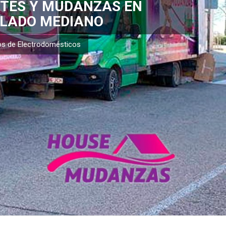
TES Y MUDANZAS EN
LADO MEDIANO
os de Electrodomésticos