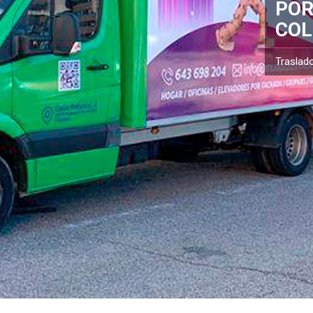
POR
COL
Traslad