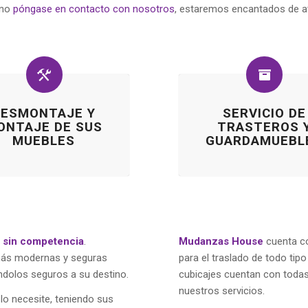
ano
póngase en contacto con nosotros
, estaremos encantados de at
DESMONTAJE Y
SERVICIO DE
ONTAJE DE SUS
TRASTEROS 
MUEBLES
GUARDAMUEBL
s sin competencia
.
Mudanzas House
cuenta co
 más modernas y seguras
para el traslado de todo tip
ndolos seguros a su destino.
cubicajes cuentan con todas 
nuestros servicios.
lo necesite, teniendo sus