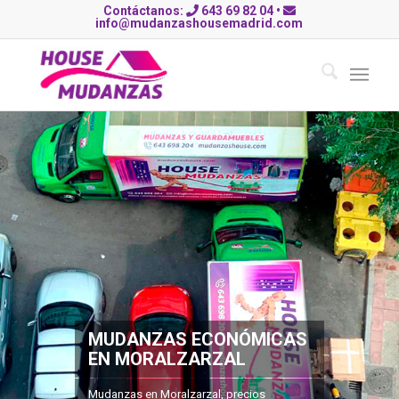
Contáctanos:
643 69 82 04
•
info@mudanzashousemadrid.com
MUDANZAS ECONÓMICAS
EN MORALZARZAL
Mudanzas en Moralzarzal, precios