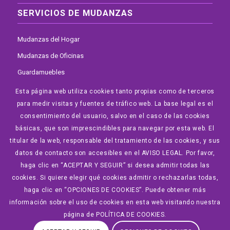
SERVICIOS DE MUDANZAS
Mudanzas del Hogar
Mudanzas de Oficinas
Guardamuebles
Elevador por Fachada
Esta página web utiliza cookies tanto propias como de terceros
para medir visitas y fuentes de tráfico web. La base legal es el
Mudanzas Internacionales
consentimiento del usuario, salvo en el caso de las cookies
Portes en Madrid
básicas, que son imprescindibles para navegar por esta web. El
Vaciado de Trasteros
titular de la web, responsable del tratamiento de las cookies, y sus
datos de contacto son accesibles en el AVISO LEGAL. Por favor,
haga clic en “ACEPTAR Y SEGUIR” si desea admitir todas las
cookies. Si quiere elegir qué cookies admitir o rechazarlas todas,
haga clic en “OPCIONES DE COOKIES”. Puede obtener más
© 2026 Copyright - Mudanzas House • Diseñado por GonzaVer.com
información sobre el uso de cookies en esta web visitando nuestra
Diseño y mantenimiento Web
página de POLÍTICA DE COOKIES.