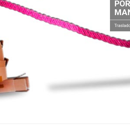
POR
MAN
Traslad