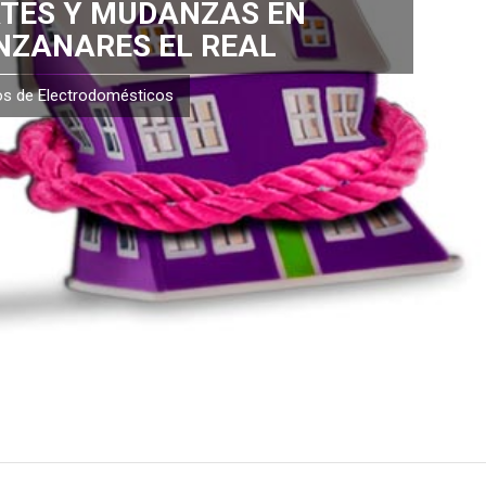
TES Y MUDANZAS EN
ZANARES EL REAL
os de Electrodomésticos