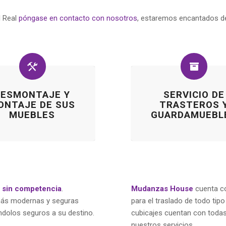
l Real
póngase en contacto con nosotros
, estaremos encantados de
DESMONTAJE Y
SERVICIO DE
ONTAJE DE SUS
TRASTEROS 
MUEBLES
GUARDAMUEBL
s sin competencia
.
Mudanzas House
cuenta co
 más modernas y seguras
para el traslado de todo tip
ndolos seguros a su destino.
cubicajes cuentan con todas 
nuestros servicios.