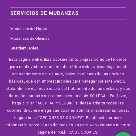
SERVICIOS DE MUDANZAS
Mudanzas del Hogar
Mudanzas de Oficinas
Guardamuebles
Elevador por Fachada
Esta página web utiliza cookies tanto propias como de terceros
para medir visitas y fuentes de tráfico web. La base legal es el
Mudanzas Internacionales
consentimiento del usuario, salvo en el caso de las cookies
Portes en Madrid
básicas, que son imprescindibles para navegar por esta web. El
Vaciado de Trasteros
titular de la web, responsable del tratamiento de las cookies, y sus
datos de contacto son accesibles en el AVISO LEGAL. Por favor,
haga clic en “ACEPTAR Y SEGUIR” si desea admitir todas las
cookies. Si quiere elegir qué cookies admitir o rechazarlas todas,
haga clic en “OPCIONES DE COOKIES”. Puede obtener más
© 2026 Copyright - Mudanzas House • Diseñado por GonzaVer.com
información sobre el uso de cookies en esta web visitando nuestra
Diseño y mantenimiento Web
página de POLÍTICA DE COOKIES.