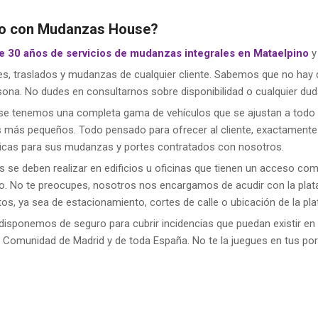
ino con Mudanzas House?
e 30 años de servicios de mudanzas integrales en Mataelpino
y
s, traslados y mudanzas de cualquier cliente. Sabemos que no hay d
ona. No dudes en consultarnos sobre disponibilidad o cualquier dud
e tenemos una completa gama de vehículos que se ajustan a todo t
 más pequeños. Todo pensado para ofrecer al cliente, exactamente l
ómicas para sus mudanzas y portes contratados con nosotros.
se deben realizar en edificios u oficinas que tienen un acceso compl
co. No te preocupes, nosotros nos encargamos de acudir con la pla
, ya sea de estacionamiento, cortes de calle o ubicación de la pla
 disponemos de seguro para cubrir incidencias que puedan existir 
 la Comunidad de Madrid y de toda España. No te la juegues en tus