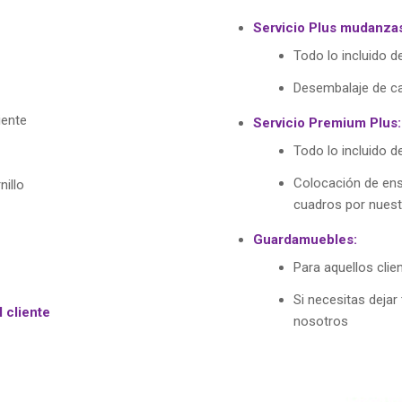
Servicio Plus mudanza
Todo lo incluido de
Desembalaje de ca
iente
Servicio Premium Plus:
Todo lo incluido d
Colocación de ense
nillo
cuadros por nuest
Guardamuebles:
Para aquellos clie
Si necesitas deja
l cliente
nosotros