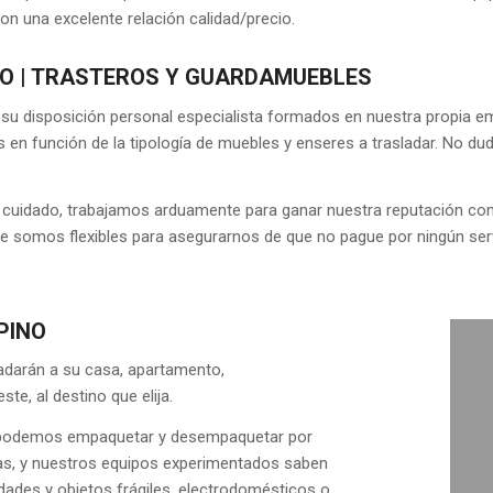
on una excelente relación calidad/precio.
O | TRASTEROS Y GUARDAMUEBLES
 su disposición personal especialista formados en nuestra propia 
 en función de la tipología de muebles y enseres a trasladar. No d
ad y cuidado, trabajamos arduamente para ganar nuestra reputación 
re somos flexibles para asegurarnos de que no pague por ningún serv
PINO
ladarán a su casa, apartamento,
ste, al destino que elija.
én podemos empaquetar y desempaquetar por
as, y nuestros equipos experimentados saben
ades y objetos frágiles, electrodomésticos o