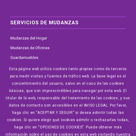
SERVICIOS DE MUDANZAS
Mudanzas del Hogar
Mudanzas de Oficinas
Guardamuebles
Elevador por Fachada
Esta página web utiliza cookies tanto propias como de terceros
para medir visitas y fuentes de tráfico web. La base legal es el
Mudanzas Internacionales
consentimiento del usuario, salvo en el caso de las cookies
Portes en Madrid
básicas, que son imprescindibles para navegar por esta web. El
Vaciado de Trasteros
titular de la web, responsable del tratamiento de las cookies, y sus
datos de contacto son accesibles en el AVISO LEGAL. Por favor,
haga clic en “ACEPTAR Y SEGUIR” si desea admitir todas las
cookies. Si quiere elegir qué cookies admitir o rechazarlas todas,
haga clic en “OPCIONES DE COOKIES”. Puede obtener más
© 2026 Copyright - Mudanzas House • Diseñado por GonzaVer.com
información sobre el uso de cookies en esta web visitando nuestra